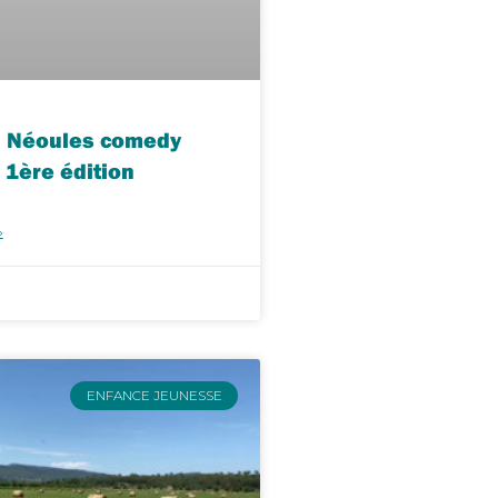
 Néoules comedy
– 1ère édition
»
ENFANCE JEUNESSE