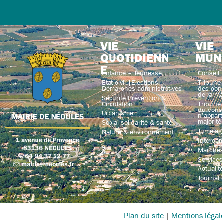
VIE
VIE
QUOTIDIENN
MUN
E
Enfance – Jeunesse
Conseil 
Etat civil |Elections |
Tribune 
Démarches administratives
des con
de la ma
Sécurité Prévention &
Circulation
Tribune 
du conse
Urbanisme
n’appart
majorité
Social solidarité & santé
Jumelag
Nature & environnement
Interco
Marchés
Service
Actualit
Journal
Plan du site
|
Mentions légal