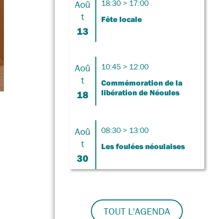
Aoû
18:30 > 17:00
t
Fête locale
13
Aoû
10:45 > 12:00
t
Commémoration de la
libération de Néoules
18
Aoû
08:30 > 13:00
t
Les foulées néoulaises
30
TOUT L'AGENDA