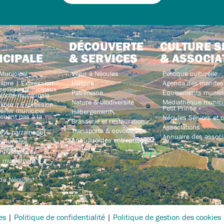
DÉCOUVERTE
CULTURE S
ICIPALE
& SERVICES
& ASSOCIA
Municipal
Venir à Néoules
Politique culturelle
libre | Expression
Histoire
Agenda des manifes
seillers municipaux
Patrimoine
Équipements munici
jorité municipale
Nature & biodiversité
Médiathèque municip
libre | Expression
Petit Prince »
iller municipal
Hébergement
enant pas à la
Néoules Séniors et co
Brasserie et restauration
Associations
Transports & covoiturage
e & parrainage
Annuaire des associ
Annuaire des entreprises
mmunalité
 publics
s municipaux
és
 de Néoules
es
|
Politique de confidentialité
|
Politique de gestion des cookies