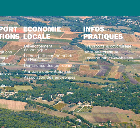
PORT
ECONOMIE
INFOS
TIONS
LOCALE
PRATIQUES
Développement
Transports & covoiturage
économique
tations
Annuaire pratique
Le bon p’tit marché hebdo
paux
Location tables et chaises
de Néoules
ale « Le
Démarches des entreprises
Annuaire des entreprises
nvivialité
Association des entreprises
ations