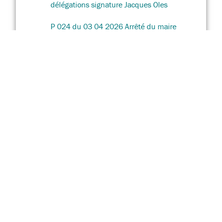
délégations signature Jacques Oles
P 024 du 03 04 2026 Arrêté du maire
délégations signature Laurance
Gassier
P 023 du 03 04 2026 Arrêté du maire
délégations signature Bryan Jacquin
P 022 du 03 04 2026 Arrêté du maire
délégations signature Emilie Guarinos
P 021 du 03 04 2026 Arrêté du maire
délégations signature Sandra Bellazini
P 020 du 03 04 2026 Arrêté du maire
délégations signature Chantal Stein
1
2
3
4
5
6
7
→