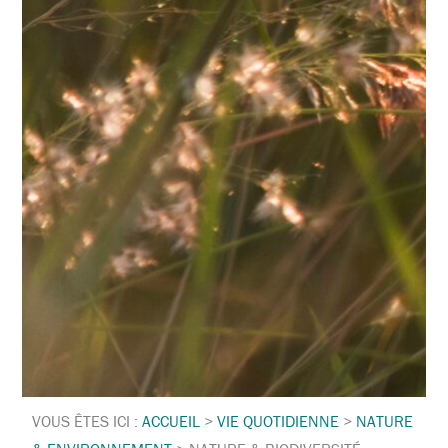
VOUS ÊTES ICI :
ACCUEIL
>
VIE QUOTIDIENNE
>
NATURE