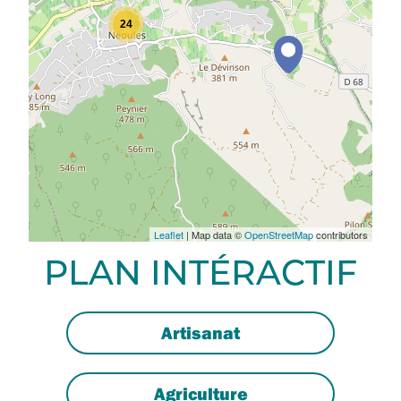
24
Leaflet
| Map data ©
OpenStreetMap
contributors
PLAN INTÉRACTIF
Artisanat
Agriculture