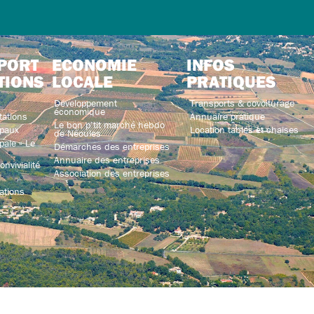
PORT
ECONOMIE
INFOS
TIONS
LOCALE
PRATIQUES
Développement
Transports & covoiturage
économique
tations
Annuaire pratique
Le bon p’tit marché hebdo
paux
Location tables et chaises
de Néoules
ale « Le
Démarches des entreprises
Annuaire des entreprises
nvivialité
Association des entreprises
ations