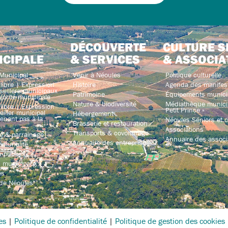
DÉCOUVERTE
CULTURE S
ICIPALE
& SERVICES
& ASSOCIA
Municipal
Venir à Néoules
Politique culturelle
libre | Expression
Histoire
Agenda des manifes
seillers municipaux
Patrimoine
Équipements munici
jorité municipale
Nature & biodiversité
Médiathèque municip
libre | Expression
Petit Prince »
iller municipal
Hébergement
enant pas à la
Néoules Séniors et co
Brasserie et restauration
Associations
Transports & covoiturage
e & parrainage
Annuaire des associ
Annuaire des entreprises
mmunalité
 publics
s municipaux
és
 de Néoules
es
|
Politique de confidentialité
|
Politique de gestion des cookies