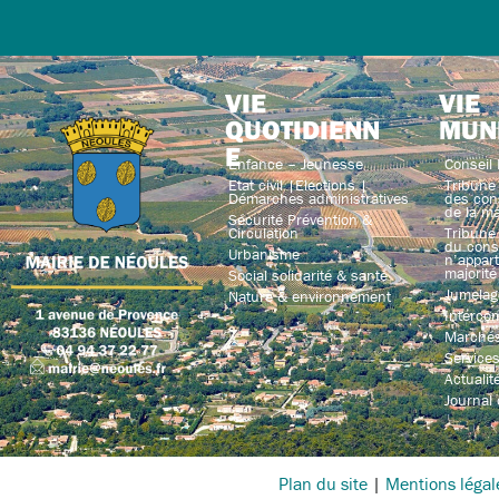
VIE
VIE
QUOTIDIENN
MUN
E
Enfance – Jeunesse
Conseil 
Etat civil |Elections |
Tribune 
Démarches administratives
des con
de la ma
Sécurité Prévention &
Circulation
Tribune 
du conse
Urbanisme
n’appart
majorité
Social solidarité & santé
Jumelag
Nature & environnement
Interco
Marchés
Service
Actualit
Journal
Plan du site
|
Mentions légal