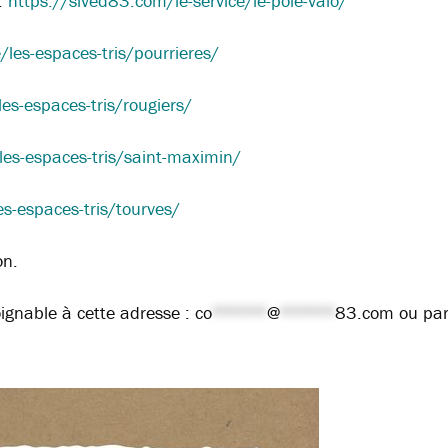
 :
https://sived83.com/le-service/le-pole-valo/
/les-espaces-tris/pourrieres/
es-espaces-tris/rougiers/
es-espaces-tris/saint-maximin/
es-espaces-tris/tourves/
on.
ignable à cette adresse :
co
*****
@
*****
83.com
ou pa