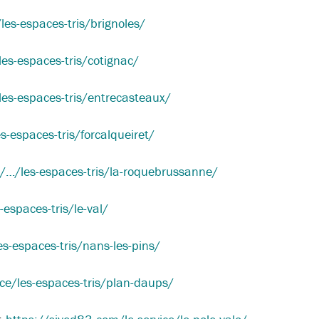
les-espaces-tris/brignoles/
les-espaces-tris/cotignac/
es-espaces-tris/entrecasteaux/
-espaces-tris/forcalqueiret/
/…/les-espaces-tris/la-roquebrussanne/
espaces-tris/le-val/
s-espaces-tris/nans-les-pins/
ce/les-espaces-tris/plan-daups/