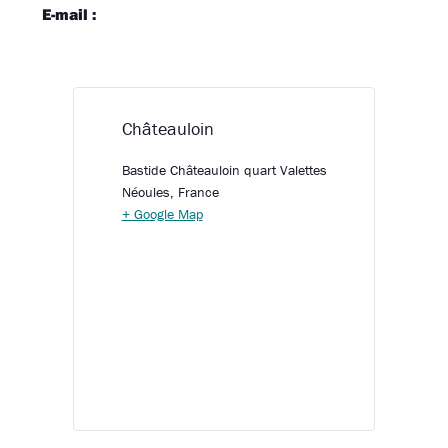
E-mail :
Châteauloin
Bastide Châteauloin quart Valettes
Néoules
,
France
+ Google Map