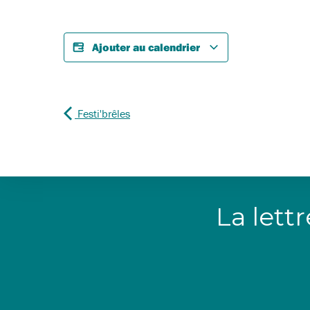
Ajouter au calendrier
Festi'brêles
La lett