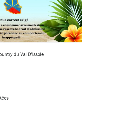
ountry du Val D’Issole
itées