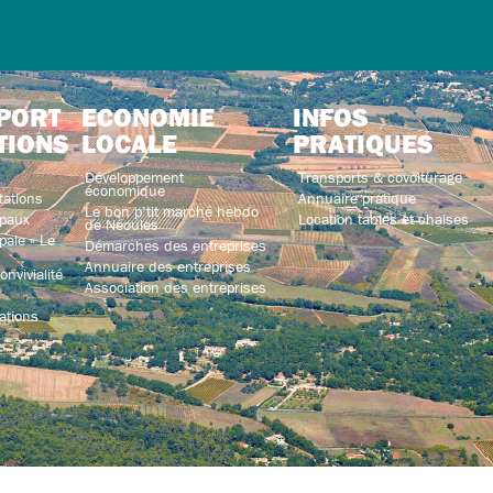
PORT
ECONOMIE
INFOS
TIONS
LOCALE
PRATIQUES
Développement
Transports & covoiturage
économique
tations
Annuaire pratique
Le bon p’tit marché hebdo
paux
Location tables et chaises
de Néoules
ale « Le
Démarches des entreprises
Annuaire des entreprises
nvivialité
Association des entreprises
ations