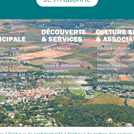
DÉCOUVERTE
CULTURE S
ICIPALE
& SERVICES
& ASSOCIA
Municipal
Venir à Néoules
Politique culturelle
libre | Expression
Histoire
Agenda des manifes
seillers municipaux
Patrimoine
Équipements munici
jorité municipale
Nature & biodiversité
Médiathèque municip
libre | Expression
Petit Prince »
iller municipal
Hébergement
enant pas à la
Néoules Séniors et co
Brasserie et restauration
Associations
Transports & covoiturage
e & parrainage
Annuaire des associ
Annuaire des entreprises
mmunalité
 publics
s municipaux
és
 de Néoules