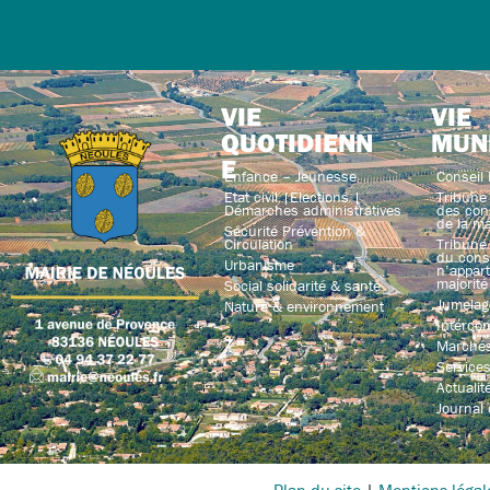
VIE
VIE
QUOTIDIENN
MUN
E
Enfance – Jeunesse
Conseil 
Etat civil |Elections |
Tribune 
Démarches administratives
des con
de la ma
Sécurité Prévention &
Circulation
Tribune 
du conse
Urbanisme
n’appart
majorité
Social solidarité & santé
Jumelag
Nature & environnement
Interco
Marchés
Service
Actualit
Journal