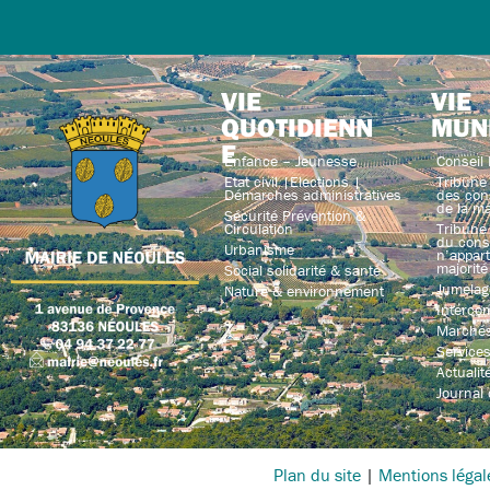
VIE
VIE
QUOTIDIENN
MUN
E
Enfance – Jeunesse
Conseil 
Etat civil |Elections |
Tribune 
Démarches administratives
des con
de la ma
Sécurité Prévention &
Circulation
Tribune 
du conse
Urbanisme
n’appart
majorité
Social solidarité & santé
Jumelag
Nature & environnement
Interco
Marchés
Service
Actualit
Journal
Plan du site
|
Mentions légal