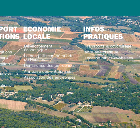
PORT
ECONOMIE
INFOS
TIONS
LOCALE
PRATIQUES
Développement
Transports & covoiturage
économique
tations
Annuaire pratique
Le bon p’tit marché hebdo
paux
Location tables et chaises
de Néoules
ale « Le
Démarches des entreprises
Annuaire des entreprises
nvivialité
Association des entreprises
ations