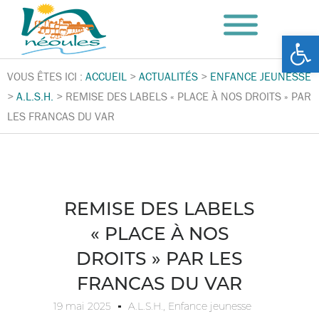
Ouv
VOUS ÊTES ICI :
ACCUEIL
>
ACTUALITÉS
>
ENFANCE JEUNESSE
>
A.L.S.H.
>
REMISE DES LABELS « PLACE À NOS DROITS » PAR
LES FRANCAS DU VAR
REMISE DES LABELS
« PLACE À NOS
DROITS » PAR LES
FRANCAS DU VAR
19 mai 2025
A.L.S.H.
,
Enfance jeunesse