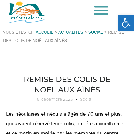
Ouv
VOUS ÊTES ICI :
ACCUEIL
>
ACTUALITÉS
>
SOCIAL
>
REMISE
DES COLIS DE NOËL AUX AÎNÉS
REMISE DES COLIS DE
NOËL AUX AÎNÉS
18 décembre 2023
Social
Les néoulaises et néoulais âgés de 70 ans et plus,
qui avaient réservé leurs colis, ont été accueillis hier
et ce matin en mairie par les membres du centre