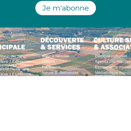
Je m'abonne
DÉCOUVERTE
CULTURE S
ICIPALE
& SERVICES
& ASSOCIA
Municipal
Venir à Néoules
Politique culturelle
libre | Expression
Histoire
Agenda des manifes
seillers municipaux
Patrimoine
Équipements munici
jorité municipale
Nature & biodiversité
Médiathèque municip
libre | Expression
Petit Prince »
iller municipal
Hébergement
enant pas à la
Néoules Séniors et co
Brasserie et restauration
Associations
Transports & covoiturage
e & parrainage
Annuaire des associ
Annuaire des entreprises
mmunalité
 publics
s municipaux
és
 de Néoules