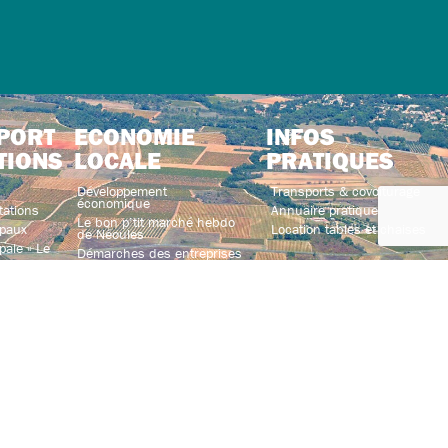
PORT
ECONOMIE
INFOS
TIONS
LOCALE
PRATIQUES
Développement
Transports & covoiturage
économique
tations
Annuaire pratique
Le bon p’tit marché hebdo
paux
Location tables et chaises
de Néoules
ale « Le
Démarches des entreprises
Annuaire des entreprises
nvivialité
Association des entreprises
ations