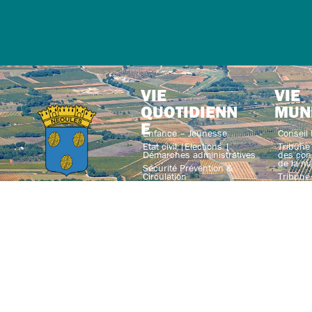
VIE
VIE
QUOTIDIENN
MUN
E
Enfance – Jeunesse
Conseil 
Etat civil |Elections |
Tribune 
Démarches administratives
des con
de la ma
Sécurité Prévention &
Circulation
Tribune 
du conse
Urbanisme
n’appart
majorité
Social solidarité & santé
Jumelag
Nature & environnement
Interco
Marchés
Service
Actualit
Journal