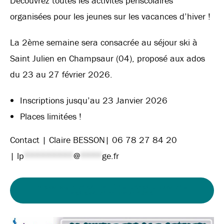
Découvrez toutes les activités périscolaires
organisées pour les jeunes sur les vacances d’hiver !
La 2ème semaine sera consacrée au séjour ski à
Saint Julien en Champsaur (04), proposé aux ados
du 23 au 27 février 2026.
Inscriptions jusqu’au 23 Janvier 2026
Places limitées !
Contact | Claire BESSON| 06 78 27 84 20
|
lp
*********
@
****
ge.fr
PLANNING DES ACTIVITÉS – ESPACE JEUNES –
VACANCES D’HIVER 2026