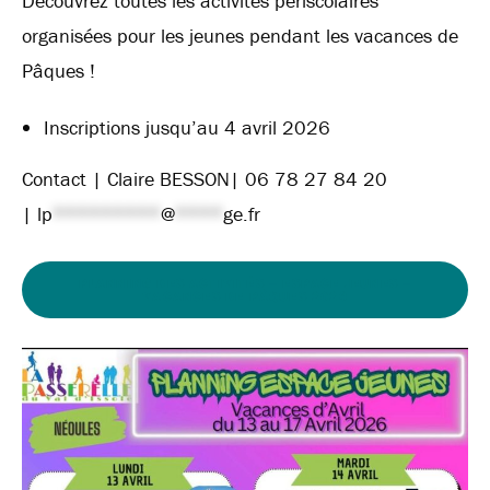
Découvrez toutes les activités périscolaires
organisées pour les jeunes pendant les vacances de
Pâques !
Inscriptions jusqu’au 4 avril 2026
Contact | Claire BESSON| 06 78 27 84 20
|
lp
*********
@
****
ge.fr
PLANNING DES ACTIVITÉS – ESPACE JEUNES –
VACANCES DE PÂQUES 2026