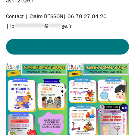
avril 2026 !
Contact | Claire BESSON| 06 78 27 84 20
|
lp
*********
@
****
ge.fr
PLANNING DES ACTIVITÉS – ESPACE JEUNES – MARS
AVRIL 2026