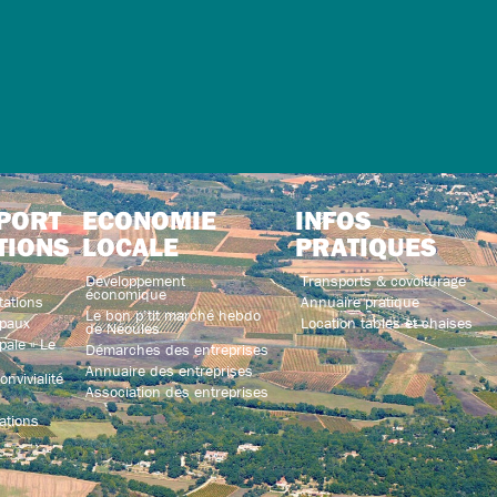
PORT
ECONOMIE
INFOS
TIONS
LOCALE
PRATIQUES
Développement
Transports & covoiturage
économique
tations
Annuaire pratique
Le bon p’tit marché hebdo
paux
Location tables et chaises
de Néoules
ale « Le
Démarches des entreprises
Annuaire des entreprises
nvivialité
Association des entreprises
ations