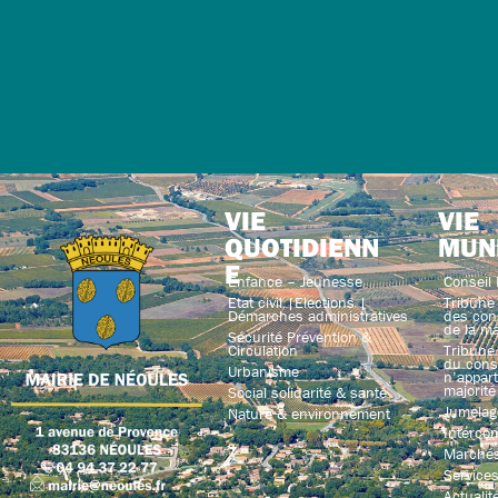
VIE
VIE
QUOTIDIENN
MUN
E
Enfance – Jeunesse
Conseil 
Etat civil |Elections |
Tribune 
Démarches administratives
des con
de la ma
Sécurité Prévention &
Circulation
Tribune 
du conse
Urbanisme
n’appart
majorité
Social solidarité & santé
Jumelag
Nature & environnement
Interco
Marchés
Service
Actualit