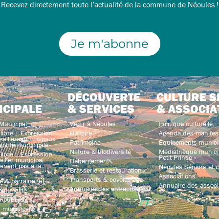
Recevez directement toute l’actualité de la commune de Néoules !
Je m'abonne
DÉCOUVERTE
CULTURE S
ICIPALE
& SERVICES
& ASSOCIA
Municipal
Venir à Néoules
Politique culturelle
libre | Expression
Histoire
Agenda des manifes
seillers municipaux
Patrimoine
Équipements munici
jorité municipale
Nature & biodiversité
Médiathèque municip
libre | Expression
Petit Prince »
iller municipal
Hébergement
enant pas à la
Néoules Séniors et co
Brasserie et restauration
Associations
Transports & covoiturage
e & parrainage
Annuaire des associ
Annuaire des entreprises
mmunalité
 publics
s municipaux
és