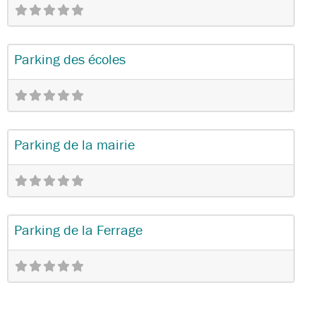
Favo
Stationnement
Parking des écoles
Favo
Stationnement
Parking de la mairie
Favo
Stationnement
Parking de la Ferrage