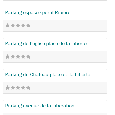
Favo
Stationnement
Parking espace sportif Ribière
Favo
Stationnement
Parking de l’église place de la Liberté
Favo
Stationnement
Parking du Château place de la Liberté
Favo
Stationnement
Parking avenue de la Libération