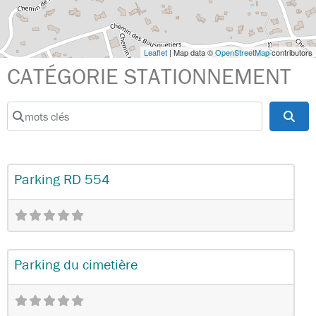
Leaflet
| Map data ©
OpenStreetMap
contributors
CATÉGORIE STATIONNEMENT
mots clés
Sear
Favo
Stationnement
Parking RD 554
Favo
Stationnement
Parking du cimetière