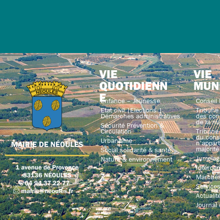
VIE
VIE
QUOTIDIENN
MUN
E
Enfance – Jeunesse
Conseil 
Etat civil |Elections |
Tribune 
Démarches administratives
des con
de la ma
Sécurité Prévention &
Circulation
Tribune 
du conse
Urbanisme
n’appart
majorité
Social solidarité & santé
Jumelag
Nature & environnement
Interco
Marchés
Service
Actualit
Journal