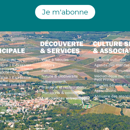
Je m'abonne
DÉCOUVERTE
CULTURE S
ICIPALE
& SERVICES
& ASSOCIA
Municipal
Venir à Néoules
Politique culturelle
libre | Expression
Histoire
Agenda des manifes
seillers municipaux
Patrimoine
Équipements munici
jorité municipale
Nature & biodiversité
Médiathèque municip
libre | Expression
Petit Prince »
iller municipal
Hébergement
enant pas à la
Néoules Séniors et co
Brasserie et restauration
Associations
Transports & covoiturage
e & parrainage
Annuaire des associ
Annuaire des entreprises
mmunalité
 publics
s municipaux
és
 de Néoules