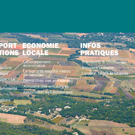
PORT
ECONOMIE
INFOS
TIONS
LOCALE
PRATIQUES
Développement
Transports & covoiturage
économique
tations
Annuaire pratique
Le bon p’tit marché hebdo
paux
Location tables et chaises
de Néoules
ale « Le
Démarches des entreprises
Annuaire des entreprises
nvivialité
Association des entreprises
ations