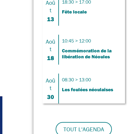
Aoû
18:30 > 17:00
t
Fête locale
13
Aoû
10:45 > 12:00
t
Commémoration de la
libération de Néoules
18
Aoû
08:30 > 13:00
t
Les foulées néoulaises
30
TOUT L'AGENDA