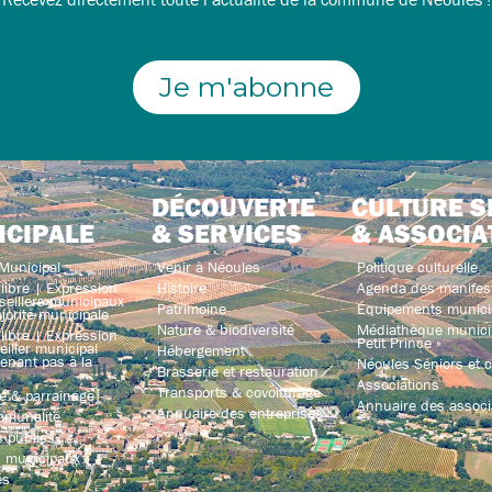
Je m'abonne
DÉCOUVERTE
CULTURE S
ICIPALE
& SERVICES
& ASSOCIA
Municipal
Venir à Néoules
Politique culturelle
libre | Expression
Histoire
Agenda des manifes
seillers municipaux
Patrimoine
Équipements munici
jorité municipale
Nature & biodiversité
Médiathèque municip
libre | Expression
Petit Prince »
iller municipal
Hébergement
enant pas à la
Néoules Séniors et co
Brasserie et restauration
Associations
Transports & covoiturage
e & parrainage
Annuaire des associ
Annuaire des entreprises
mmunalité
 publics
s municipaux
és