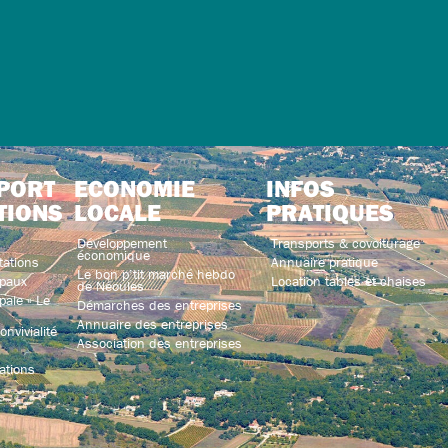
PORT
ECONOMIE
INFOS
TIONS
LOCALE
PRATIQUES
Développement
Transports & covoiturage
économique
tations
Annuaire pratique
Le bon p’tit marché hebdo
paux
Location tables et chaises
de Néoules
ale « Le
Démarches des entreprises
Annuaire des entreprises
nvivialité
Association des entreprises
ations