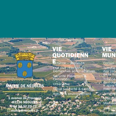
VIE
VIE
QUOTIDIENN
MUN
E
Enfance – Jeunesse
Conseil 
Etat civil |Elections |
Tribune 
Démarches administratives
des con
de la ma
Sécurité Prévention &
Circulation
Tribune 
du conse
Urbanisme
n’appart
majorité
Social solidarité & santé
Jumelag
Nature & environnement
Interco
Marchés
Service
Actualit