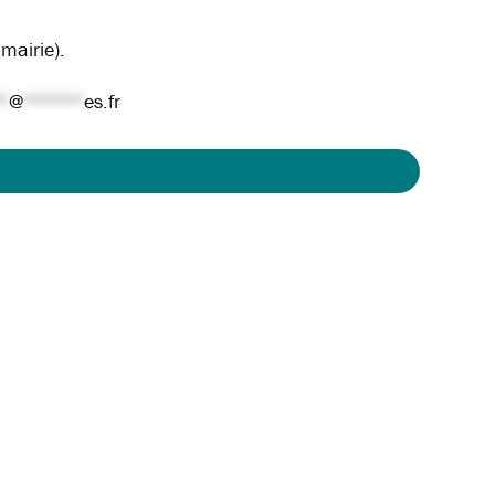
 mairie).
*
@
*****
es.fr
TRE DE LOISIRS POUR LES VACANCES D’AUTOMNE 2024