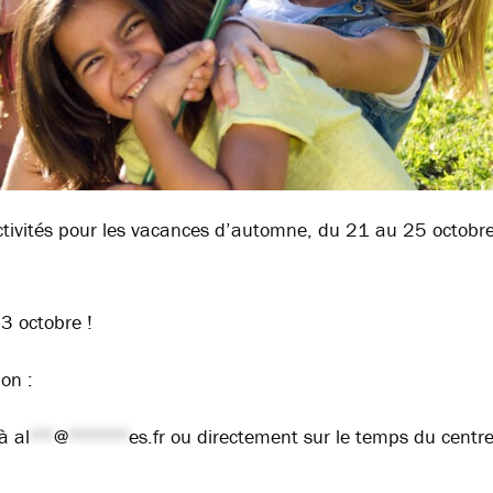
’activités pour les vacances d’automne, du 21 au 25 octobr
 3 octobre !
ion :
 à
al
**
@
*****
es.fr
ou directement sur le temps du centr