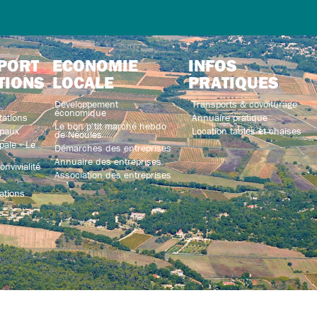
PORT
ECONOMIE
INFOS
TIONS
LOCALE
PRATIQUES
Développement
Transports & covoiturage
économique
tations
Annuaire pratique
Le bon p’tit marché hebdo
paux
Location tables et chaises
de Néoules
ale « Le
Démarches des entreprises
Annuaire des entreprises
nvivialité
Association des entreprises
ations