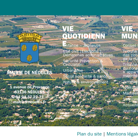
VIE
VIE
QUOTIDIENN
MUN
E
Enfance – Jeunesse
Conseil 
Etat civil |Elections |
Tribune 
Démarches administratives
des con
de la ma
Sécurité Prévention &
Circulation
Tribune 
du conse
Urbanisme
n’appart
majorité
Social solidarité & santé
Jumelag
Nature & environnement
Interco
Marchés
Service
Actualit
Journal
Plan du site
|
Mentions légal