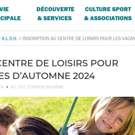
VIE
DÉCOUVERTE
CULTURE SPORT
CIPALE
& SERVICES
& ASSOCIATIONS
>
A.L.S.H.
>
INSCRIPTION AU CENTRE DE LOISIRS POUR LES VAC
CENTRE DE LOISIRS POUR
ES D’AUTOMNE 2024
24
A.L.S.H.
,
Enfance jeunesse