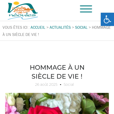
Ouv
VOUS ÊTES ICI :
ACCUEIL
>
ACTUALITÉS
>
SOCIAL
>
HOMMAGE
À UN SIÈCLE DE VIE !
HOMMAGE À UN
SIÈCLE DE VIE !
26 août 2025
Social