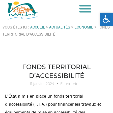
Ouv
VOUS ÊTES ICI :
ACCUEIL
>
ACTUALITÉS
>
ECONOMIE
>
FONDS
TERRITORIAL D’ACCESSIBILITÉ
FONDS TERRITORIAL
D’ACCESSIBILITÉ
11 janvier 2024
Economie
L’État a mis en place un fonds territorial
d’accessibilité (F.T.A.) pour financer les travaux et
équipements de mise en accessibilité des