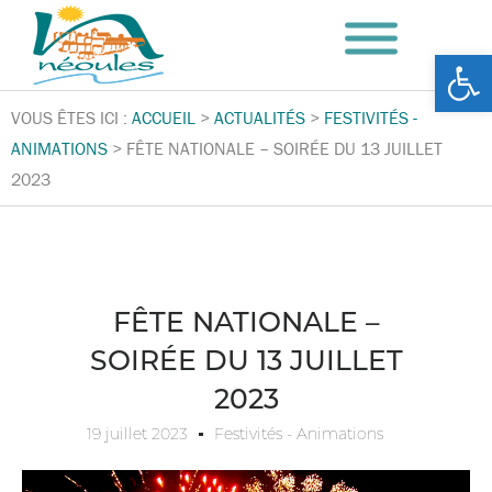
Ouv
VOUS ÊTES ICI :
ACCUEIL
>
ACTUALITÉS
>
FESTIVITÉS -
ANIMATIONS
>
FÊTE NATIONALE – SOIRÉE DU 13 JUILLET
2023
FÊTE NATIONALE –
SOIRÉE DU 13 JUILLET
2023
19 juillet 2023
Festivités - Animations