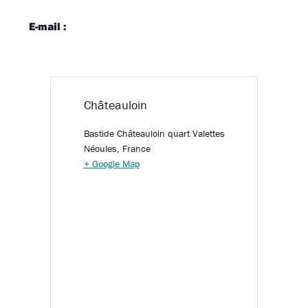
E-mail :
Châteauloin
Bastide Châteauloin quart Valettes
Néoules
,
France
+ Google Map