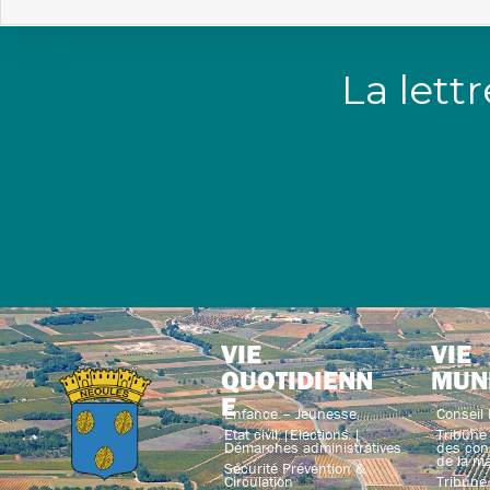
La lett
VIE
VIE
QUOTIDIENN
MUN
E
Enfance – Jeunesse
Conseil 
Etat civil |Elections |
Tribune 
Démarches administratives
des con
de la ma
Sécurité Prévention &
Circulation
Tribune 