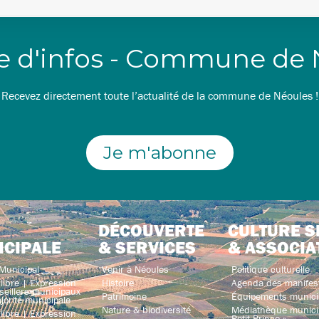
re d'infos - Commune de
Recevez directement toute l’actualité de la commune de Néoules !
Je m'abonne
DÉCOUVERTE
CULTURE S
ICIPALE
& SERVICES
& ASSOCIA
Municipal
Venir à Néoules
Politique culturelle
libre | Expression
Histoire
Agenda des manifes
seillers municipaux
Patrimoine
Équipements munici
jorité municipale
Nature & biodiversité
Médiathèque municip
libre | Expression
Petit Prince »