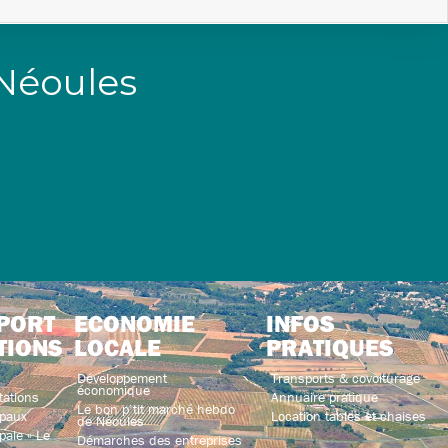
 Néoules
PORT
ECONOMIE
INFOS
TIONS
LOCALE
PRATIQUES
Développement
Transports & covoiturage
économique
tations
Annuaire pratique
Le bon p’tit marché hebdo
paux
Location tables et chaises
de Néoules
ale « Le
Démarches des entreprises