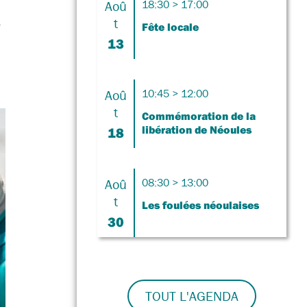
Aoû
18:30 > 17:00
t
t
Fête locale
13
Aoû
10:45 > 12:00
t
Commémoration de la
libération de Néoules
18
Aoû
08:30 > 13:00
t
Les foulées néoulaises
30
TOUT L'AGENDA