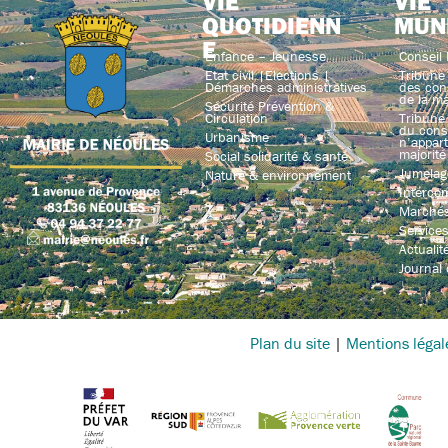
VIE
VIE
QUOTIDIENN
MUN
E
Enfance – Jeunesse
Conseil 
Etat civil |Elections |
Tribune 
Démarches administratives
des con
de la ma
Sécurité Prévention &
Circulation
Tribune 
du conse
Urbanisme
n’appart
majorité
Social solidarité & santé
Jumelag
Nature & environnement
Interco
Marchés
Service
Actualit
Journal
Plan du site
|
Mentions légal