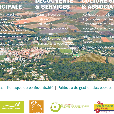
DÉCOUVERTE
CULTURE S
ICIPALE
& SERVICES
& ASSOCIA
Municipal
Venir à Néoules
Politique culturelle
libre | Expression
Histoire
Agenda des manifes
seillers municipaux
Patrimoine
Équipements munici
jorité municipale
Nature & biodiversité
Médiathèque municip
libre | Expression
Petit Prince »
iller municipal
Hébergement
enant pas à la
Néoules Séniors et co
Brasserie et restauration
Associations
Transports & covoiturage
e & parrainage
Annuaire des associ
Annuaire des entreprises
mmunalité
 publics
s municipaux
és
 de Néoules
es
|
Politique de confidentialité
|
Politique de gestion des cookies