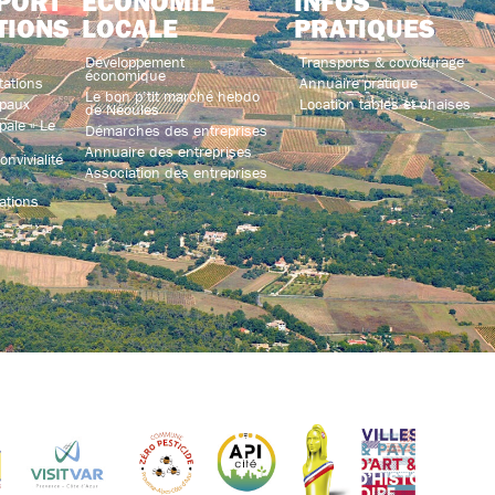
PORT
ECONOMIE
INFOS
TIONS
LOCALE
PRATIQUES
Développement
Transports & covoiturage
économique
tations
Annuaire pratique
Le bon p’tit marché hebdo
paux
Location tables et chaises
de Néoules
ale « Le
Démarches des entreprises
Annuaire des entreprises
nvivialité
Association des entreprises
ations