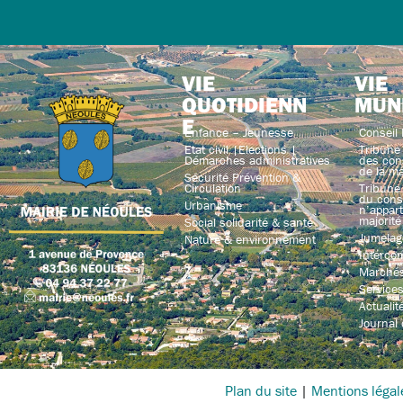
VIE
VIE
QUOTIDIENN
MUN
E
Enfance – Jeunesse
Conseil 
Etat civil |Elections |
Tribune 
Démarches administratives
des con
de la ma
Sécurité Prévention &
Circulation
Tribune 
du conse
Urbanisme
n’appart
majorité
Social solidarité & santé
Jumelag
Nature & environnement
Interco
Marchés
Service
Actualit
Journal
Plan du site
|
Mentions légal