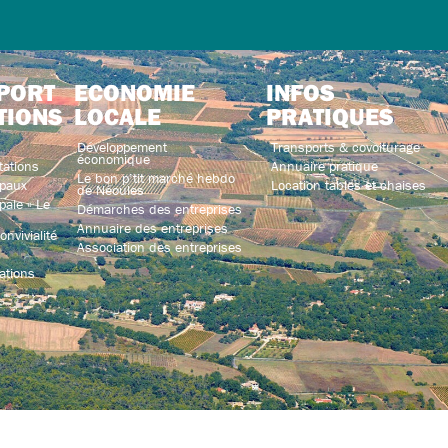
PORT
ECONOMIE
INFOS
TIONS
LOCALE
PRATIQUES
Développement
Transports & covoiturage
économique
tations
Annuaire pratique
Le bon p’tit marché hebdo
paux
Location tables et chaises
de Néoules
ale « Le
Démarches des entreprises
Annuaire des entreprises
nvivialité
Association des entreprises
ations