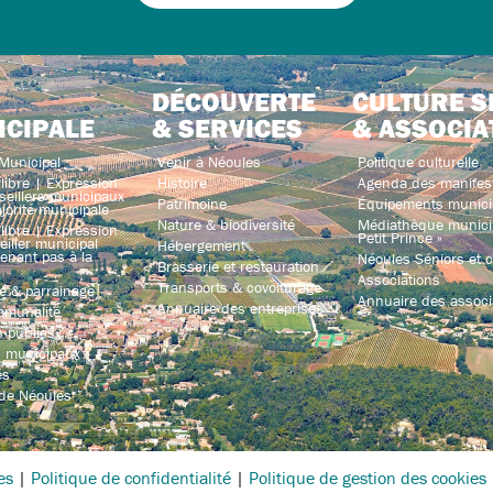
DÉCOUVERTE
CULTURE S
ICIPALE
& SERVICES
& ASSOCIA
Municipal
Venir à Néoules
Politique culturelle
libre | Expression
Histoire
Agenda des manifes
seillers municipaux
Patrimoine
Équipements munici
jorité municipale
Nature & biodiversité
Médiathèque municip
libre | Expression
Petit Prince »
iller municipal
Hébergement
enant pas à la
Néoules Séniors et co
Brasserie et restauration
Associations
Transports & covoiturage
e & parrainage
Annuaire des associ
Annuaire des entreprises
mmunalité
 publics
s municipaux
és
 de Néoules
es
|
Politique de confidentialité
|
Politique de gestion des cookies