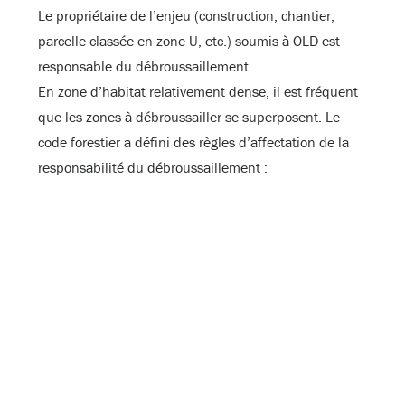
Le propriétaire de l’enjeu (construction, chantier,
parcelle classée en zone U, etc.) soumis à OLD est
responsable du débroussaillement.
En zone d’habitat relativement dense, il est fréquent
que les zones à débroussailler se superposent. Le
code forestier a défini des règles d’affectation de la
responsabilité du débroussaillement :
Si le propriétaire du fonds a lui-même une
obligation sur cette surface, il est responsable du
débroussaillement ;
Si le propriétaire n’a pas d’obligation (ex: parcelle
en zone naturelle non bâtie sans enjeu soumis à
OLD). L’obligation, dont l’enjeu soumis à OLD est
le plus proche de la zone à débroussailler, est le
responsable du déroussaillement.