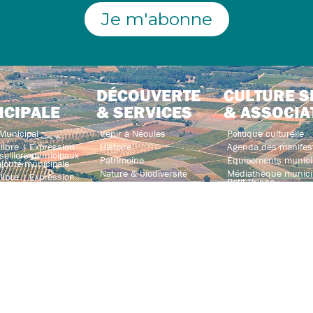
Je m'abonne
DÉCOUVERTE
CULTURE S
ICIPALE
& SERVICES
& ASSOCIA
Municipal
Venir à Néoules
Politique culturelle
libre | Expression
Histoire
Agenda des manifes
seillers municipaux
Patrimoine
Équipements munici
jorité municipale
Nature & biodiversité
Médiathèque municip
libre | Expression
Petit Prince »
iller municipal
Hébergement
enant pas à la
Néoules Séniors et co
Brasserie et restauration
Associations
Transports & covoiturage
e & parrainage
Annuaire des associ
Annuaire des entreprises
mmunalité
 publics
s municipaux
és
 de Néoules