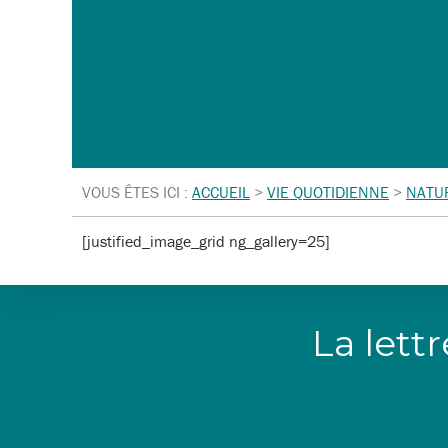
VOUS ÊTES ICI :
ACCUEIL
>
VIE QUOTIDIENNE
>
NATU
[justified_image_grid ng_gallery=25]
La lett