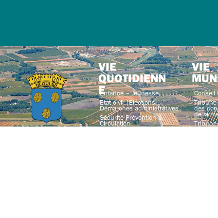
VIE
VIE
QUOTIDIENN
MUN
E
Enfance – Jeunesse
Conseil 
Etat civil |Elections |
Tribune 
Démarches administratives
des con
de la ma
Sécurité Prévention &
Circulation
Tribune 
du conse
Urbanisme
n’appart
majorité
Social solidarité & santé
Jumelag
Nature & environnement
Interco
Marchés
Service
Actualit
Journal