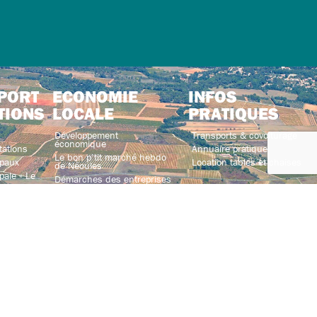
PORT
ECONOMIE
INFOS
TIONS
LOCALE
PRATIQUES
Développement
Transports & covoiturage
économique
tations
Annuaire pratique
Le bon p’tit marché hebdo
paux
Location tables et chaises
de Néoules
ale « Le
Démarches des entreprises
Annuaire des entreprises
nvivialité
Association des entreprises
ations